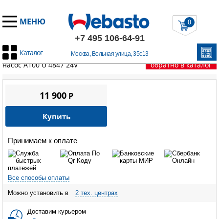
МЕНЮ
0
+7 495 106-64-91
Каталог
Москва, Вольная улица, 35с13
Главная
/
Запчасти А100
/
A100 HYDRO D5
/
Циркуляционный
насос A100 U 4847 24V
обратно в каталог
11 900
P
Купить
Принимаем к оплате
Все способы оплаты
Можно установить в
2 тех. центрах
Доставим курьером