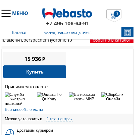
МЕНЮ
0
+7 495 106-64-91
Каталог
Москва, Вольная улица, 35с13
Главная
/
Запчасти Эберспехер
/
HYDRONIC 10
/
Датчик
пламени Eberspacher Hydronic 10
обратно в каталог
15 936
P
Купить
Принимаем к оплате
Все способы оплаты
Можно установить в
2 тех. центрах
Доставим курьером