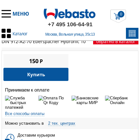
МЕНЮ
0
+7 495 106-64-91
Каталог
Москва, Вольная улица, 35с13
Главная
/
Запчасти Эберспехер
/
HYDRONIC 10
/
Винт M5X55
DIN 912-A2-70 Eberspacher Hydronic 10
обратно в каталог
150
P
Купить
Принимаем к оплате
Все способы оплаты
Можно установить в
2 тех. центрах
Доставим курьером