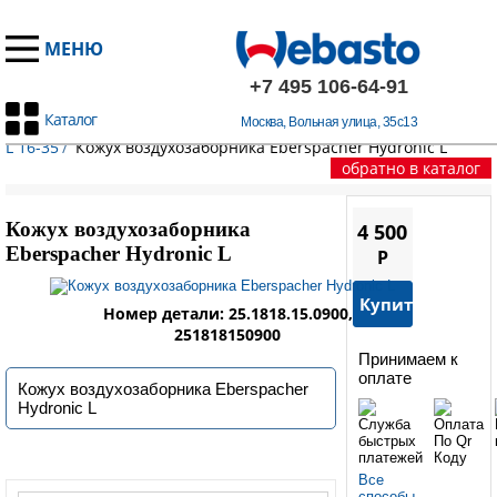
МЕНЮ
+7 495 106-64-91
Каталог
Москва, Вольная улица, 35с13
Главная
/
Запчасти Эберспехер
/
HYDRONIC L 16-35
/
HYDRONIC
L 16-35
/
Кожух воздухозаборника Eberspacher Hydronic L
обратно в каталог
Кожух воздухозаборника
4 500
Eberspacher Hydronic L
P
Купить
Номер детали: 25.1818.15.0900,
251818150900
Принимаем к
оплате
Кожух воздухозаборника Eberspacher
Hydronic L
Все
способы