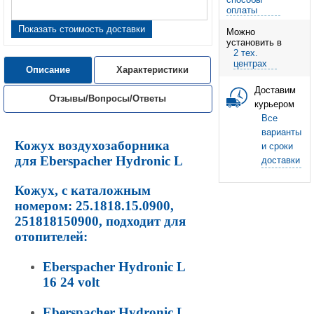
оплаты
Показать стоимость доставки
Можно
установить в
2 тех.
центрах
Описание
Характеристики
Доставим
Отзывы/Вопросы/Ответы
курьером
Все
варианты
Кожух воздухозаборника
и сроки
для
Eberspacher Hydronic L
доставки
Кожух, с каталожным
номером: 25.1818.15.0900,
251818150900, подходит для
отопителей:
Eberspacher Hydronic L
16 24 volt
Eberspacher Hydronic L