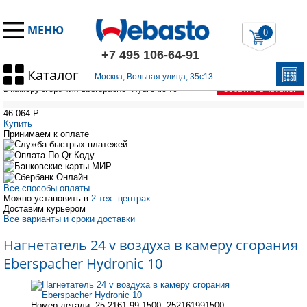
МЕНЮ
0
+7 495 106-64-91
Каталог
Главная
/
Запчасти Эберспехер
/
HYDRONIC 10
/
Нагнетатель 24 v воздуха
Москва, Вольная улица, 35с13
в камеру сгорания Eberspacher Hydronic 10
обратно в каталог
46 064
P
Купить
Принимаем к оплате
Все способы оплаты
Можно установить в
2 тех. центрах
Доставим курьером
Все варианты и сроки доставки
Нагнетатель 24 v воздуха в камеру сгорания
Eberspacher Hydronic 10
Номер детали: 25.2161.99.1500, 252161991500