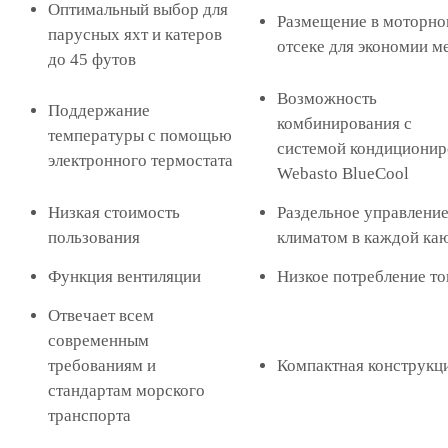
Оптимальный выбор для
Размещение в моторн
парусных яхт и катеров
отсеке для экономии м
до 45
футов
Возможность
Поддержание
комбинирования с
температуры с помощью
системой
кондиционир
электронного
термостата
Webasto BlueCool
Низкая стоимость
Раздельное управлени
пользования
климатом в каждой ка
Функция вентиляции
Низкое потребление то
Отвечает всем
современным
требованиям
и
Компактная конструкц
стандартам морского
транспорта