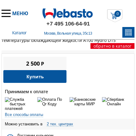
МЕНЮ
0
+7 495 106-64-91
Каталог
Москва, Вольная улица, 35с13
Главная
/
Запчасти А100
/
HYDRO D15 24V (дизель)
/
Датчик
температуры охлаждающей жидкости A100 Hydro D15
обратно в каталог
2 500
P
Купить
Принимаем к оплате
Все способы оплаты
Можно установить в
2 тех. центрах
Доставим курьером