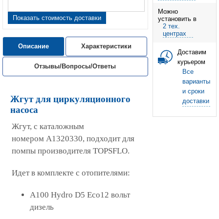
Можно
Показать стоимость доставки
установить в
2 тех.
центрах
Описание
Характеристики
Доставим
курьером
Отзывы/Вопросы/Ответы
Все
варианты
и сроки
Жгут для циркуляционного
доставки
насоса
Жгут, с каталожным
номером А1320330, подходит для
помпы производителя TOPSFLO.
Идет в комплекте с отопителями:
A100 Hydro D5 Eco12 вольт
дизель