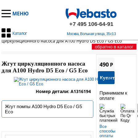
МЕНЮ
+7 495 106-64-91
Каталог
Москва, Вольная улица, 35с13
Главная
/
Запчасти А100
/
A100 HYDRO D5 Eco / G5 Eco
/
Жгут
циркуляционного насоса для A100 Hydro D5 Eco / G5 Eco
обратно в каталог
Жгут циркуляционного насоса
490
P
для A100 Hydro D5 Eco / G5 Eco
Купить
Номер детали: A1316194
Принимаем к
оплате
Жгут помпы A100 Hydro D5 Eco / G5
Eco
Все
способы
оплаты