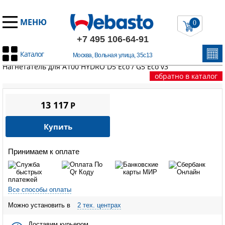
МЕНЮ
0
+7 495 106-64-91
Каталог
Москва, Вольная улица, 35с13
Главная
/
Запчасти А100
/
A100 HYDRO D5 Eco / G5 Eco
/
Нагнетатель для A100 HYDRO D5 Eco / G5 Eco v3
обратно в каталог
13 117
P
Купить
Принимаем к оплате
Все способы оплаты
Можно установить в
2 тех. центрах
Доставим курьером