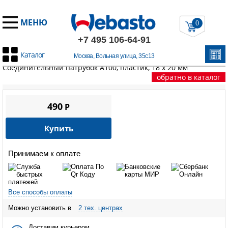
МЕНЮ
0
+7 495 106-64-91
Каталог
Москва, Вольная улица, 35с13
Главная
/
Запчасти А100
/
A100 HYDRO D5 Eco / G5 Eco
/
Соединительный патрубок A100, пластик, 18 х 20 мм
обратно в каталог
490
P
Купить
Принимаем к оплате
Все способы оплаты
Можно установить в
2 тех. центрах
Доставим курьером