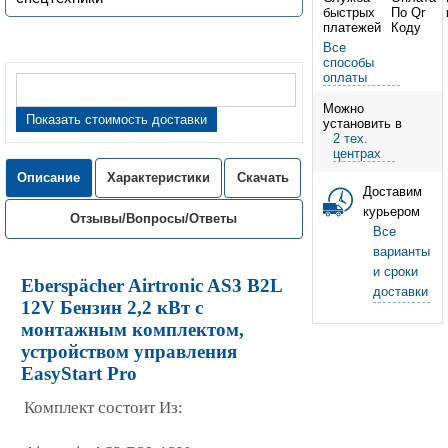
Все
способы
оплаты
Можно
Показать стоимость доставки
установить в
2 тех.
центрах
Описание
Характеристики
Скачать
Доставим
курьером
Отзывы/Вопросы/Ответы
Все
варианты
и сроки
Eberspächer Airtronic AS3 B2L
доставки
12V Бензин 2,2 кВт с
монтажным комплектом,
устройством управления
EasyStart Pro
Комплект состоит Из: