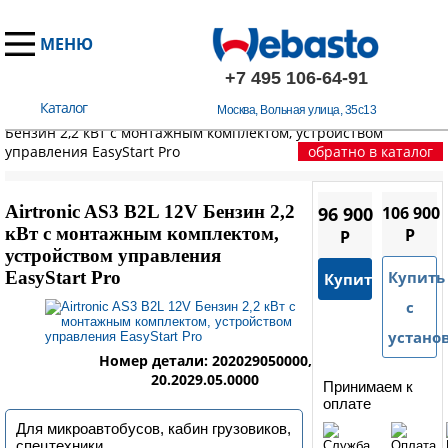
МЕНЮ
+7 495 106-64-91
Каталог
Москва, Вольная улица, 35с13
Главная
/
Автономные отопители
/
Airtronic AS3 B2L 12V
Бензин 2,2 кВт с монтажным комплектом, устройством
управления EasyStart Pro
обратно в каталог
Airtronic AS3 B2L 12V Бензин 2,2
96 900
106 900
кВт с монтажным комплектом,
P
P
устройством управления
EasyStart Pro
Купить
Купить
с
устано
Номер детали: 202029050000,
20.2029.05.0000
Принимаем к
оплате
Для микроавтобусов, кабин грузовиков,
спецтехники