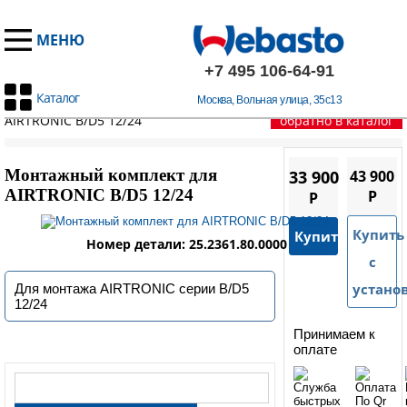
МЕНЮ
+7 495 106-64-91
Каталог
Москва, Вольная улица, 35с13
Главная
/
Автономные отопители
/
Монтажный комплект для
AIRTRONIC B/D5 12/24
обратно в каталог
Монтажный комплект для
33 900
43 900
AIRTRONIC B/D5 12/24
P
P
Купить
Купить
Номер детали: 25.2361.80.0000
с
устано
Для монтажа AIRTRONIC серии B/D5
12/24
Принимаем к
оплате