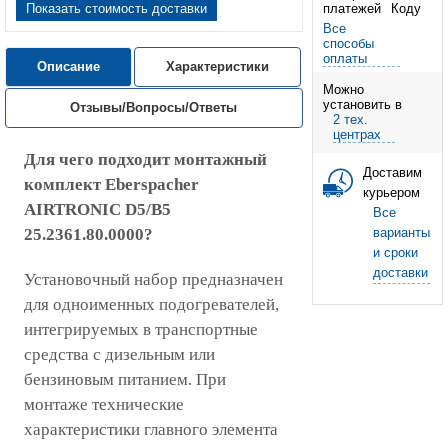
Показать стоимость доставки
Все
способы
оплаты
Описание
Характеристики
Можно
установить в
Отзывы/Вопросы/Ответы
2 тех.
центрах
Для чего подходит монтажный
Доставим
комплект Eberspacher
курьером
AIRTRONIC D5/B5
Все
25.2361.80.0000?
варианты
и сроки
доставки
Установочный набор предназначен
для одноименных подогревателей,
интегрируемых в транспортные
средства с дизельным или
бензиновым питанием. При
монтаже технические
характеристики главного элемента