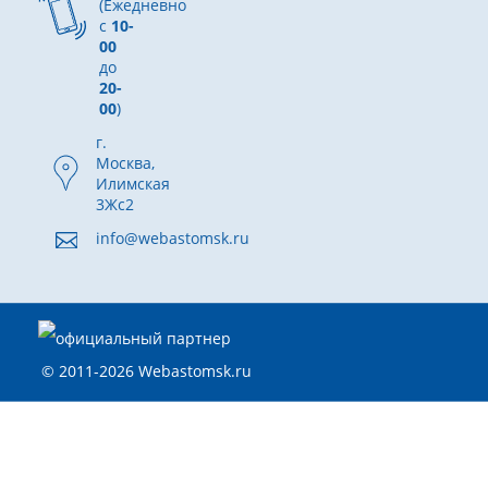
(Ежедневно
с
10-
00
до
20-
00
)
г.
Москва,
Илимская
3Жс2
info@webastomsk.ru
© 2011-2026 Webastomsk.ru