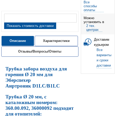
Все
способы
оплаты
Можно
установить в
Показать стоимость доставки
2 тех.
центрах
Доставим
Описание
Характеристики
курьером
Все
Отзывы/Вопросы/Ответы
варианты
и сроки
доставки
Трубка забора воздуха для
горения Ø 20 мм для
Эберспехер
Аиртроник
D1LC/B1LC
Трубка Ø 20 мм, с
каталожным номером:
360.00.092
, 36000092
подходит
для отопителей: