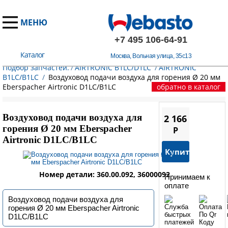
МЕНЮ
+7 495 106-64-91
Каталог
Москва, Вольная улица, 35с13
Главная
/
Запчасти Эберспехер
/
Воздушные отопители.
Подбор запчастей.
/
AIRTRONIC B1LC/D1LC
/
AIRTRONIC
B1LC/B1LC
/
Воздуховод подачи воздуха для горения Ø 20 мм
Eberspacher Airtronic D1LC/B1LC
обратно в каталог
Воздуховод подачи воздуха для
2 166
горения Ø 20 мм Eberspacher
P
Airtronic D1LC/B1LC
Купить
Номер детали: 360.00.092, 36000092
Принимаем к
оплате
Воздуховод подачи воздуха для
горения Ø 20 мм Eberspacher Airtronic
D1LC/B1LC