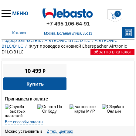
МЕНЮ
0
+7 495 106-64-91
Каталог
Москва, Вольная улица, 35с13
Главная
/
Запчасти Эберспехер
/
Воздушные отопители.
Подбор запчастей.
/
AIRTRONIC B1LC/D1LC
/
AIRTRONIC
B1LC/B1LC
/
Жгут проводов основной Eberspacher Airtronic
D1LC/B1LC
обратно в каталог
10 499
P
Купить
Принимаем к оплате
Все способы оплаты
Можно установить в
2 тех. центрах