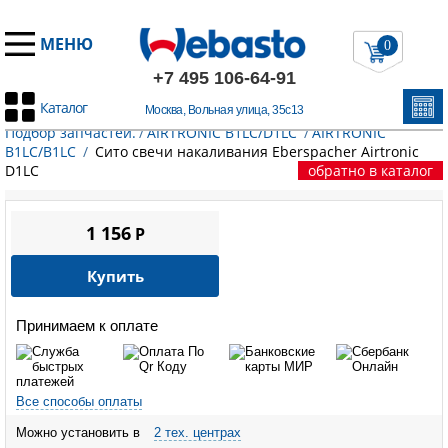
МЕНЮ
0
+7 495 106-64-91
Каталог
Москва, Вольная улица, 35с13
Главная
/
Запчасти Эберспехер
/
Воздушные отопители.
Подбор запчастей.
/
AIRTRONIC B1LC/D1LC
/
AIRTRONIC
B1LC/B1LC
/
Сито свечи накаливания Eberspacher Airtronic
D1LC
обратно в каталог
1 156
P
Купить
Принимаем к оплате
Все способы оплаты
Можно установить в
2 тех. центрах