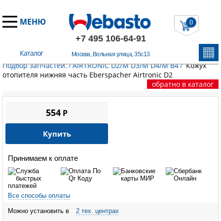
МЕНЮ
0
+7 495 106-64-91
Каталог
Москва, Вольная улица, 35с13
Главная
/
Запчасти Эберспехер
/
Воздушные отопители.
Подбор запчастей.
/
AIRTRONIC D2/M D3/M D4/M B4
/
Кожух
отопителя нижняя часть Eberspacher Airtronic D2
обратно в каталог
554
P
Купить
Принимаем к оплате
Все способы оплаты
Можно установить в
2 тех. центрах