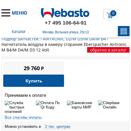
МЕНЮ
0
+7 495 106-64-91
Каталог
Москва, Вольная улица, 35с13
Главная
/
Запчасти Эберспехер
/
Воздушные отопители.
Подбор запчастей.
/
AIRTRONIC D2/M D3/M D4/M B4
/
Нагнетатель воздуха в камеру сгорания Eberspacher Airtronic
M B4/M D4/M D3 12 Volt
обратно в каталог
29 760
P
Купить
Принимаем к оплате
Все способы оплаты
Можно установить в
2 тех. центрах