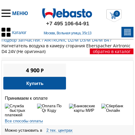
МЕНЮ
0
+7 495 106-64-91
Каталог
Москва, Вольная улица, 35с13
Главная
/
Запчасти Эберспехер
/
Воздушные отопители.
Подбор запчастей.
/
AIRTRONIC D2/M D3/M D4/M B4
/
Нагнетатель воздуха в камеру сгорания Eberspacher Airtronic
D4 24V (Не оригинал)
обратно в каталог
4 900
P
Купить
Принимаем к оплате
Все способы оплаты
Можно установить в
2 тех. центрах