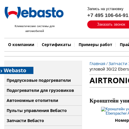
Запись на установку
+7 495 106-64-91
Быстрый поиск:
Заказать звонок
Климатические системы для
автомобилей
Примеры работ
Бренд
О компании
Сертификаты
Примеры работ
Пра
Главная
/
Запчасти
угловой 30/22 Ebers
Webasto
AIRTRONI
Предпусковые подогреватели
Подогреватели для грузовиков
Автономные отопители
Кронштейн унив
Пульты управления Вебасто
Номер 
Запчасти Вебасто