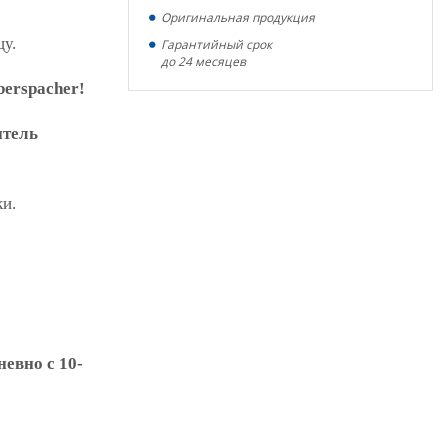
Оригинальная продукция
цу.
Гарантийный срок
до 24 месяцев
erspacher!
итель
ки.
евно с 10-