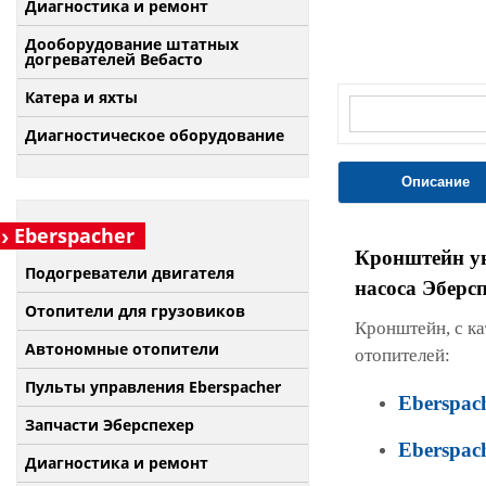
Диагностика и ремонт
Дооборудование штатных
догревателей Вебасто
Катера и яхты
Диагностическое оборудование
Описание
Eberspacher
Кронштейн ун
Подогреватели двигателя
насоса Эберс
Отопители для грузовиков
Кронштейн, с к
Автономные отопители
отопителей:
Пульты управления Eberspacher
Eberspach
Запчасти Эберспехер
Eberspach
Диагностика и ремонт