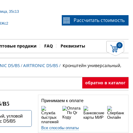
лица, 35с13
Если Вы не знаете идентификационный номер
Рассчитать стоимость
запчасти, звоните по телефону
+7 495 106-64-91
, мы
 3Жс2
поможем Вам
0
няемые работы
Показать
птовые продажи
FAQ
Реквизиты
NIC D5/B5
/
AIRTRONIC D5/B5
/
Кронштейн универсальный,
обратно в каталог
Принимаем к оплате
5/B5
й, угловой
ic D5/B5
Все способы оплаты