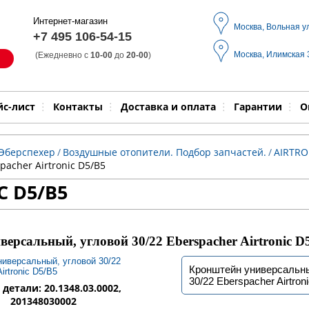
Интернет-магазин
Москва, Вольная у
+7 495 106-54-15
Москва, Илимская
(Ежедневно с
10-00
до
20-00
)
Модель
Выпол
йс-лист
Контакты
Доставка и оплата
Гарантии
О
 Эберспехер
/
Воздушные отопители. Подбор запчастей.
/
AIRTRO
pacher Airtronic D5/B5
C D5/B5
ерсальный, угловой 30/22 Eberspacher Airtronic D
Кронштейн универсальны
30/22 Eberspacher Airtron
детали: 20.1348.03.0002,
201348030002