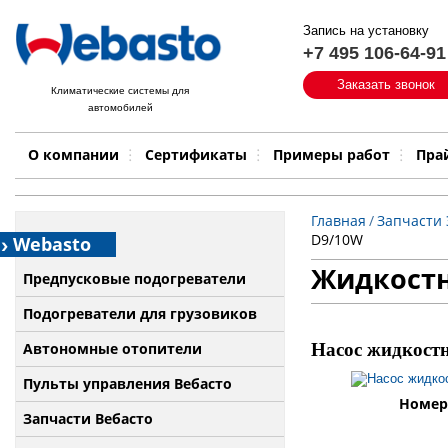
Запись на установку
+7 495 106-64-91
Быстрый поиск:
Заказать звонок
Климатические системы для
автомобилей
Примеры работ
Бренд
О компании
Сертификаты
Примеры работ
Пра
Главная
/
Запчасти
D9/10W
Webasto
Жидкостн
Предпусковые подогреватели
Подогреватели для грузовиков
Автономные отопители
Насос жидкос
Пульты управления Вебасто
Номер 
Запчасти Вебасто