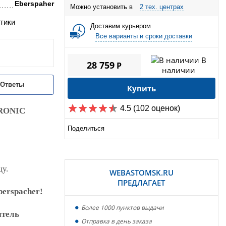
Eberspaher
Можно установить в
2 тех. центрах
тики
Доставим курьером
Все варианты и сроки доставки
В
28 759
P
наличии
/Ответы
Купить
4.5
(102 оценок)
RONIC
Поделиться
цу.
WEBASTOMSK.RU
ПРЕДЛАГАЕТ
erspacher!
Более 1000 пунктов выдачи
итель
Отправка в день заказа