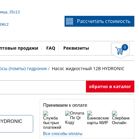
лица, 35с13
Если Вы не знаете идентификационный номер
Рассчитать стоимость
запчасти, звоните по телефону
+7 495 106-64-91
, мы
 3Жс2
поможем Вам
0
няемые работы
Показать
птовые продажи
FAQ
Реквизиты
осы (помпы) гидроник
/
Насос жидкостный 12В HYDRONIC
обратно в каталог
Принимаем к оплате
 HYDRONIC
Все способы оплаты