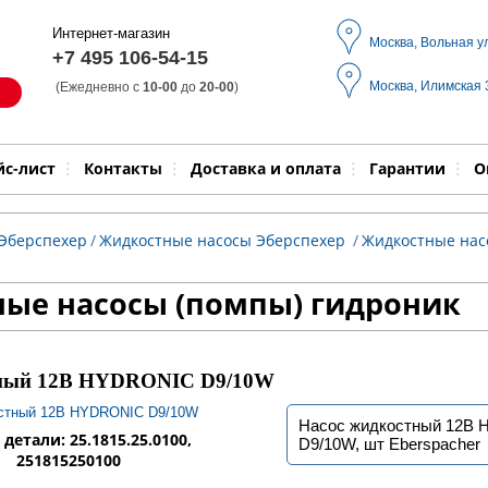
Интернет-магазин
Москва, Вольная у
+7 495 106-54-15
Москва, Илимская
(Ежедневно с
10-00
до
20-00
)
Модель
Выпол
йс-лист
Контакты
Доставка и оплата
Гарантии
О
 Эберспехер
/
Жидкостные насосы Эберспехер
/
Жидкостные нас
ые насосы (помпы) гидроник
тный 12В HYDRONIC D9/10W
Насос жидкостный 12В
детали: 25.1815.25.0100,
D9/10W, шт Eberspacher
251815250100