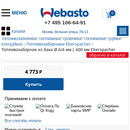
МЕНЮ
0
+7 495 106-64-91
Каталог
Москва, Вольная улица, 35с13
Главная
/
Запчасти Эберспехер
/
Топливный контур.
Топливозабоники, топливные тройники, топливные трубки
(патрубки)
/
Топливозаборники Eberspacher
/
Топливозаборник из бака Ø 6/4 мм L 600 мм Eberspacher
обратно в каталог
4 773
P
Купить
Принимаем к оплате
Все способы оплаты
Можно установить в
2 тех. центрах