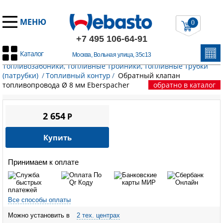
МЕНЮ
0
+7 495 106-64-91
Каталог
Москва, Вольная улица, 35с13
Главная
/
Запчасти Эберспехер
/
Топливный контур.
Топливозабоники, топливные тройники, топливные трубки
(патрубки)
/
Топливный контур
/
Обратный клапан
топливопровода Ø 8 мм Eberspacher
обратно в каталог
2 654
P
Купить
Принимаем к оплате
Все способы оплаты
Можно установить в
2 тех. центрах