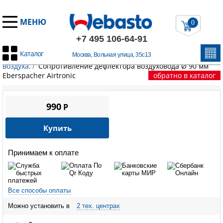
МЕНЮ
0
+7 495 106-64-91
Каталог
Москва, Вольная улица, 35с13
Главная
/
Запчасти Эберспехер
/
Распределение горячего
воздуха.
/
Сопротивление дефлектора воздуховода Ø 90 мм
Eberspacher Airtronic
обратно в каталог
990
P
Купить
Принимаем к оплате
Все способы оплаты
Можно установить в
2 тех. центрах