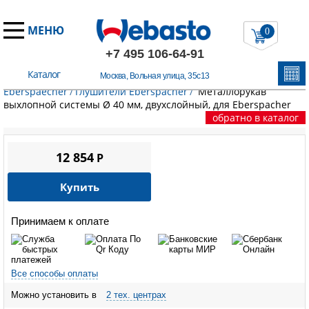
МЕНЮ
0
+7 495 106-64-91
Каталог
Москва, Вольная улица, 35с13
Главная
/
Запчасти Эберспехер
/
Выхлопная система
Eberspaecher
/
Глушители Eberspacher
/
Металлорукав
выхлопной системы Ø 40 мм, двухслойный, для Eberspacher
обратно в каталог
12 854
P
Купить
Принимаем к оплате
Все способы оплаты
Можно установить в
2 тех. центрах