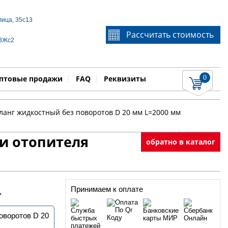
лица, 35с13
Если Вы не знаете идентификационный номер
Рассчитать стоимость
запчасти, звоните по телефону
+7 495 106-64-91
, мы
 3Жс2
поможем Вам
0
няемые работы
Показать
птовые продажи
FAQ
Реквизиты
анг жидкостный без поворотов D 20 мм L=2000 мм
и отопителя
обратно в каталог
Принимаем к оплате
r
оворотов D 20