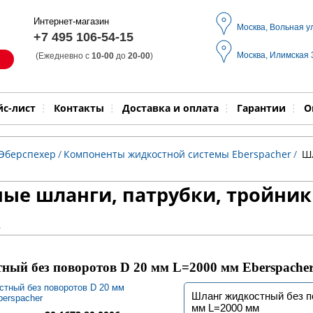
Интернет-магазин
Москва, Вольная у
+7 495 106-54-15
Москва, Илимская
(Ежедневно с
10-00
до
20-00
)
Модель
Выпол
йс-лист
Контакты
Доставка и оплата
Гарантии
О
 Эберспехер
/
Компоненты жидкостной системы Eberspacher
/
Шл
ые шланги, патрубки, тройник
к
ый без поворотов D 20 мм L=2000 мм Eberspache
Шланг жидкостный без п
мм L=2000 мм