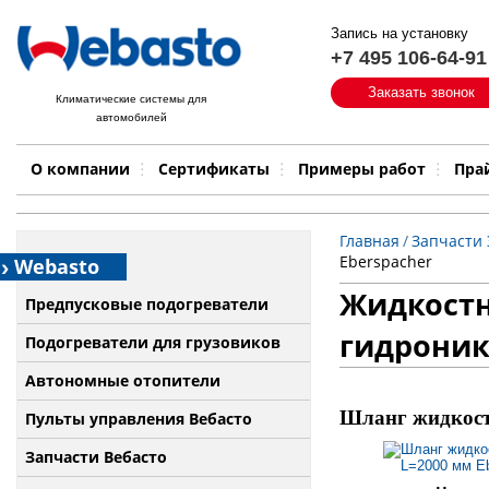
Запись на установку
+7 495 106-64-91
Быстрый поиск:
Заказать звонок
Климатические системы для
автомобилей
Примеры работ
Бренд
О компании
Сертификаты
Примеры работ
Пра
Главная
/
Запчасти
Eberspacher
Webasto
Жидкостн
Предпусковые подогреватели
гидрони
Подогреватели для грузовиков
Автономные отопители
Шланг жидкостн
Пульты управления Вебасто
Запчасти Вебасто