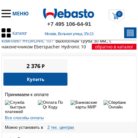
МЕНЮ
0
+7 495 106-64-91
Каталог
Москва, Вольная улица, 35с13
Главная
/
Запчасти Эберспехер
/
HYDRONIC 10
/
Монтажный
комплект HYDRONIC 10
/
Выхлопная труба 30 мм., с
наконечником Eberspacher Hydronic 10
обратно в каталог
2 376
P
Купить
Принимаем к оплате
Все способы оплаты
Можно установить в
2 тех. центрах