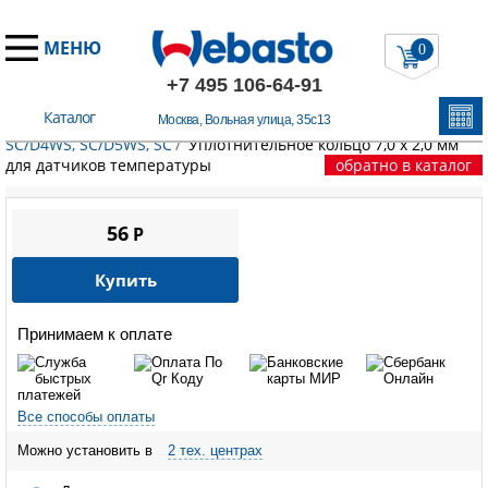
МЕНЮ
0
+7 495 106-64-91
Каталог
Москва, Вольная улица, 35с13
Главная
/
Запчасти Эберспехер
/
HYDRONIC B4WS, SC/B5WS,
SC/D4WS, SC/D5WS, SC
/
Уплотнительное кольцо 7,0 х 2,0 мм
для датчиков температуры
обратно в каталог
56
P
Купить
Принимаем к оплате
Все способы оплаты
Можно установить в
2 тех. центрах