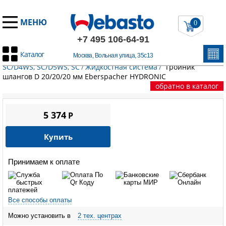
МЕНЮ
0
+7 495 106-64-91
Каталог
Москва, Вольная улица, 35с13
Главная
/
Запчасти Эберспехер
/
HYDRONIC B4WS, SC/B5WS,
SC/D4WS, SC/D5WS, SC
/
Жидкостная система
/
Тройник
шлангов D 20/20/20 мм Eberspacher HYDRONIC
обратно в каталог
5 374
P
Купить
Принимаем к оплате
Все способы оплаты
Можно установить в
2 тех. центрах