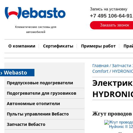
Запись на установку
+7 495 106-64-91
Быстрый поиск:
Заказать звонок
Климатические системы для
автомобилей
Примеры работ
Бренд
О компании
Сертификаты
Примеры работ
Пра
Главная
/
Запчасти
Comfort / HYDRONIC
Webasto
Электрик
Предпусковые подогреватели
HYDRONIC
Подогреватели для грузовиков
Автономные отопители
Жгут проводов 
Пульты управления Вебасто
Запчасти Вебасто