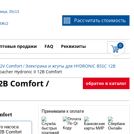
лица, 35с13
Если Вы не знаете идентификационный номер
Рассчитать стоимость
запчасти, звоните по телефону
+7 495 106-64-91
, мы
 3Жс2
поможем Вам
0
няемые работы
Показать
птовые продажи
FAQ
Реквизиты
2V Comfort
/
Электрика и жгуты для HYDRONIC B5SC 12В
acher Hydronic II 12В Comfort
В Comfort /
обратно в каталог
Принимаем к оплате
mfort
го насоса
12В Comfort