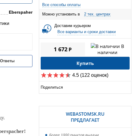
Все способы оплаты
Eberspaher
Можно установить в
2 тех. центрах
тики
Доставим курьером
Все варианты и сроки доставки
В
1 672
P
наличии
/Ответы
Купить
4.5
(122 оценок)
Поделиться
WEBASTOMSK.RU
цу.
ПРЕДЛАГАЕТ
erspacher!
Более 1000 пунктов выдачи