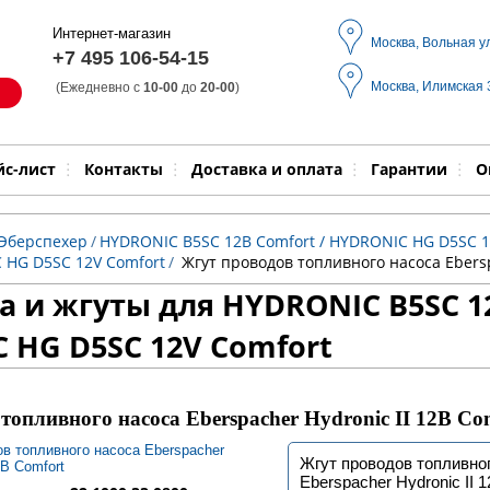
Интернет-магазин
Москва, Вольная у
+7 495 106-54-15
Москва, Илимская
(Ежедневно с
10-00
до
20-00
)
Модель
Выпол
йс-лист
Контакты
Доставка и оплата
Гарантии
О
 Эберспехер
/
HYDRONIC B5SC 12В Comfort / HYDRONIC HG D5SC 1
 HG D5SC 12V Comfort
/
Жгут проводов топливного насоса Ebersp
а и жгуты для HYDRONIC B5SC 12
 HG D5SC 12V Comfort
топливного насоса Eberspacher Hydronic II 12В Co
Жгут проводов топливно
Eberspacher Hydronic II 