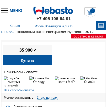
МЕНЮ
0
+7 495 106-64-91
Каталог
Москва, Вольная улица, 35с13
Главная
/
Запчасти Эберспехер
/
HYDRONIC L 16-35
/
HYDRONIC
L 16-35
/
Топливный насос Eberspacher Hydronic L 30 L2
обратно в каталог
35 900
P
Купить
Принимаем к оплате
Все способы оплаты
Можно установить в
2 тех. центрах
Доставим курьером