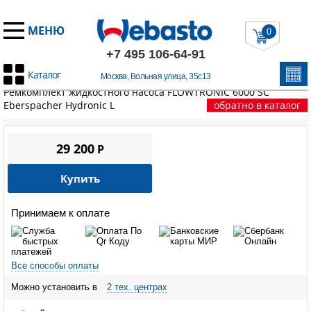
МЕНЮ
0
+7 495 106-64-91
Каталог
Москва, Вольная улица, 35с13
Главная
/
Запчасти Эберспехер
/
HYDRONIC L 16-35
/
Ремкомплект жидкостного насоса FLOWTRONIC 6000 SC
Eberspacher Hydronic L
обратно в каталог
29 200
P
Купить
Принимаем к оплате
Все способы оплаты
Можно установить в
2 тех. центрах