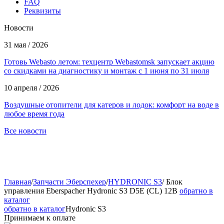
FAQ
Реквизиты
Новости
31 мая / 2026
Готовь Webasto летом: техцентр Webastomsk запускает акцию
со скидками на диагностику и монтаж с 1 июня по 31 июля
10 апреля / 2026
Воздушные отопители для катеров и лодок: комфорт на воде в
любое время года
Все новости
Главная
/
Запчасти Эберспехер
/
HYDRONIC S3
/
Блок
управления Eberspacher Hydronic S3 D5E (CL) 12В
обратно в
каталог
обратно в каталог
Hydronic S3
Принимаем к оплате