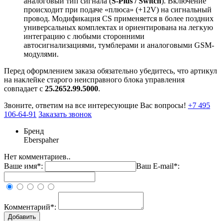
аналоговый тип сигнала (
S-Plus / Switch
). Включение
происходит при подаче «плюса» (+12V) на сигнальный
провод. Модификация CS применяется в более поздних
универсальных комплектах и ориентирована на легкую
интеграцию с любыми сторонними
автосигнализациями, тумблерами и аналоговыми GSM-
модулями.
Перед оформлением заказа обязательно убедитесь, что артикул
на наклейке старого неисправного блока управления
совпадает с
25.2652.99.5000
.
Звоните, ответим на все интересующие Вас вопросы!
+7 495
106-64-91
Заказать звонок
Бренд
Eberspaher
Нет комментариев..
Ваше имя*:
Ваш E-mail*:
Комментарий*: