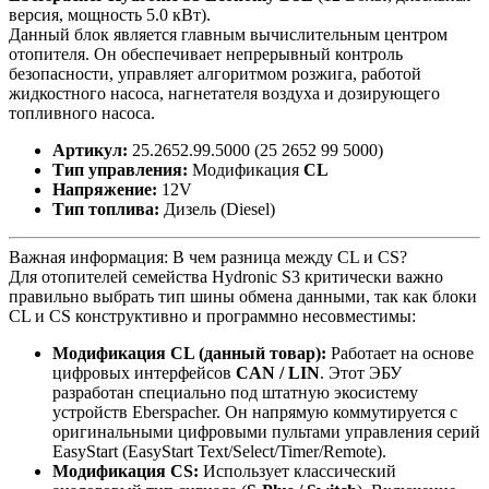
версия, мощность 5.0 кВт).
Данный блок является главным вычислительным центром
отопителя. Он обеспечивает непрерывный контроль
безопасности, управляет алгоритмом розжига, работой
жидкостного насоса, нагнетателя воздуха и дозирующего
топливного насоса.
Артикул:
25.2652.99.5000 (25 2652 99 5000)
Тип управления:
Модификация
CL
Напряжение:
12V
Тип топлива:
Дизель (Diesel)
Важная информация: В чем разница между CL и CS?
Для отопителей семейства Hydronic S3 критически важно
правильно выбрать тип шины обмена данными, так как блоки
CL и CS конструктивно и программно несовместимы:
Модификация CL (данный товар):
Работает на основе
цифровых интерфейсов
CAN / LIN
. Этот ЭБУ
разработан специально под штатную экосистему
устройств Eberspacher. Он напрямую коммутируется с
оригинальными цифровыми пультами управления серий
EasyStart (EasyStart Text/Select/Timer/Remote).
Модификация CS:
Использует классический