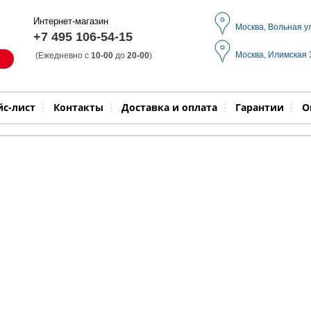
Интернет-магазин
Москва, Вольная у
+7 495 106-54-15
Москва, Илимская
(Ежедневно с
10-00
до
20-00
)
Модель
Выпол
йс-лист
Контакты
Доставка и оплата
Гарантии
О