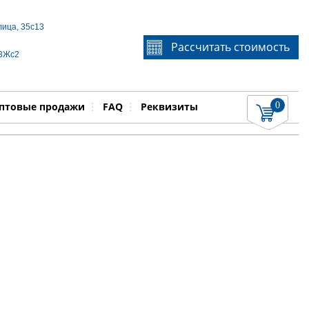
лица, 35с13
Если Вы не знаете идентификационный номер
Рассчитать стоимость
запчасти, звоните по телефону
+7 495 106-64-91
, мы
 3Жс2
поможем Вам
0
няемые работы
Показать
птовые продажи
FAQ
Реквизиты