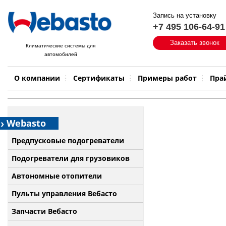
Запись на установку
+7 495 106-64-91
Быстрый поиск:
Заказать звонок
Климатические системы для
автомобилей
Примеры работ
Бренд
О компании
Сертификаты
Примеры работ
Пра
Webasto
Предпусковые подогреватели
Подогреватели для грузовиков
Автономные отопители
Пульты управления Вебасто
Запчасти Вебасто