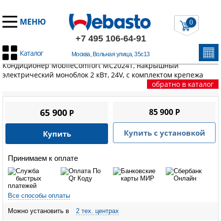
МЕНЮ
0
+7 495 106-64-91
Каталог
Москва, Вольная улица, 35с13
Главная
/
Автокондиционеры
/
Кондиционеры MobileComfort
/
Кондиционер MobileComfort MC2024T, накрышный
электрический моноблок 2 кВт, 24V, с комплектом крепежа
обратно в каталог
65 900
85 900 P
P
Купить с установкой
Купить
Принимаем к оплате
Все способы оплаты
Можно установить в
2 тех. центрах