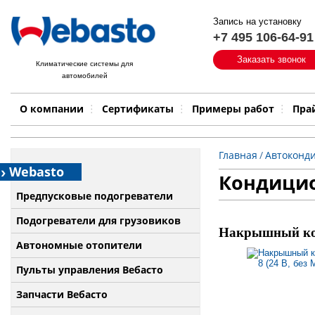
Запись на установку
+7 495 106-64-91
Быстрый поиск:
Заказать звонок
Климатические системы для
автомобилей
Примеры работ
Бренд
О компании
Сертификаты
Примеры работ
Пра
Главная
/
Автоконд
Webasto
Кондици
Предпусковые подогреватели
Подогреватели для грузовиков
Накрышный конд
Автономные отопители
Пульты управления Вебасто
Запчасти Вебасто