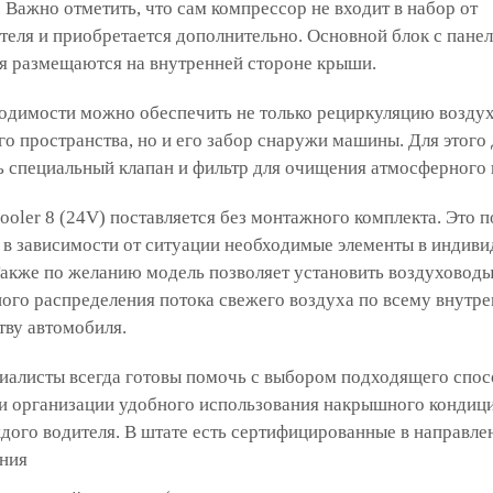
 Важно отметить, что сам компрессор не входит в набор от
теля и приобретается дополнительно. Основной блок с пане
я размещаются на внутренней стороне крыши.
одимости можно обеспечить не только рециркуляцию воздух
го пространства, но и его забор снаружи машины. Для этого
ь специальный клапан и фильтр для очищения атмосферного 
ooler 8 (24V) поставляется без монтажного комплекта. Это п
 в зависимости от ситуации необходимые элементы в индив
Также по желанию модель позволяет установить воздуховоды
ого распределения потока свежего воздуха по всему внутр
тву автомобиля.
иалисты всегда готовы помочь с выбором подходящего спос
 и организации удобного использования накрышного кондиц
дого водителя. В штате есть сертифицированные в направле
ния