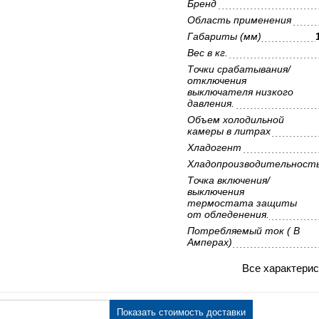
Бренд
Область применения
Габариты (мм)
Вес в кг.
Точки срабатывания/
отключения
выключателя низкого
давления.
Объем холодильной
камеры в литрах
Хладогент
Хладопроизводительност
Точка включения/
выключения
термостата защиты
от обледенения.
Потребляемый ток ( В
Амперах)
Все характерис
Показать стоимость доставки