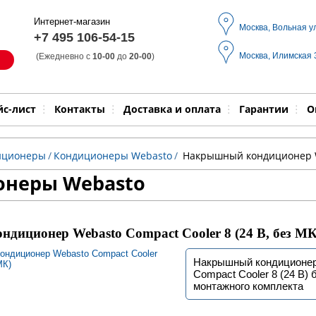
Интернет-магазин
Москва, Вольная у
+7 495 106-54-15
Москва, Илимская
(Ежедневно с
10-00
до
20-00
)
Модель
Выпол
йс-лист
Контакты
Доставка и оплата
Гарантии
О
иционеры
/
Кондиционеры Webasto
/
Накрышный кондиционер We
онеры Webasto
иционер Webasto Compact Cooler 8 (24 В, без МК
Накрышный кондиционер
Compact Cooler 8 (24 В) 
монтажного комплекта