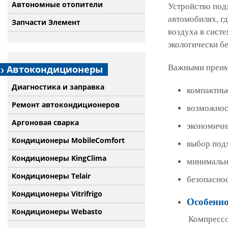
Автономные отопители
Устройство под
автомобилях, г
Запчасти Элемент
воздуха в сист
экологически б
Важными преиму
Автокондиционеры
Диагностика и заправка
компактны
Ремонт автокондиционеров
возможнос
Аргоновая сварка
экономичны
Кондиционеры MobileComfort
выбор под
Кондиционеры KingClima
минимальн
Кондиционеры Telair
безопаснос
Кондиционеры Vitrifrigo
Особенно
Кондиционеры Webasto
Компрессор