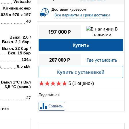
Webasto
Кондиционер
Доставим курьером
1025 х 970 х 197
Все варианты и сроки доставки
40
В
197 000
P
наличии
Выкл. 2,0 /
Выкл. 2,1 бар.
Купить
Выкл. 22 бар /
Вкл. 15 бар
207 000 P
134a
Где установить
ь
8.5 кВт
Купить с установкой
Выкл 1°С / Вкл
5
(1 оценок)
3,5 °С (макс.)
Поделиться
27
Сравнить
тики