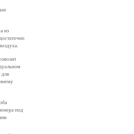
лью
а из
 достаточно
воздуха.
озволит
идуальном
 для
еннему
оба
ионера под
нии