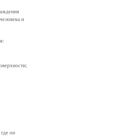
лаждения
человека и
я:
оверхности;
 где он