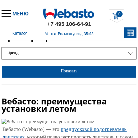
МЕНЮ
0
+7 495 106-64-91
Каталог
Примеры работ
Москва, Вольная улица, 35с13
Бренд
Показать
Вебасто: преимущества
установки летом
Вебасто (Webasto) — это
предпусковой подогреватель
двигателя
, который позволяет прогреть двигатель и салон