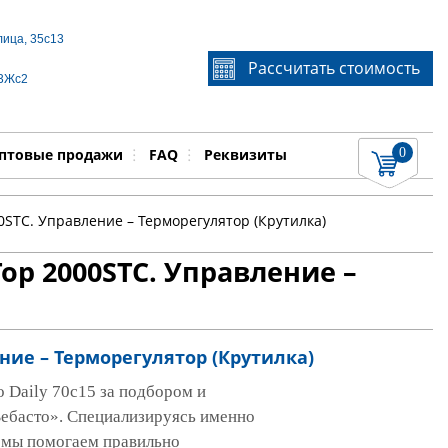
лица, 35с13
Если Вы не знаете идентификационный номер
Рассчитать стоимость
запчасти, звоните по телефону
+7 495 106-64-91
, мы
 3Жс2
поможем Вам
0
няемые работы
Показать
птовые продажи
FAQ
Реквизиты
00STC. Управление – Терморегулятор (Крутилка)
 Top 2000STC. Управление –
ление – Терморегулятор (Крутилка)
o Daily 70c15 за подбором и
ебасто». Специализируясь именно
, мы помогаем правильно