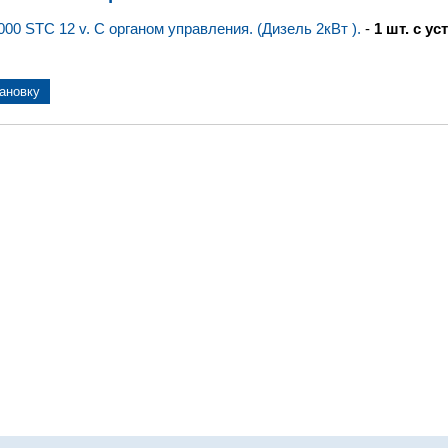
2000 STC 12 v. С органом управления. (Дизель 2кВт ).
-
1 шт. с ус
тановку