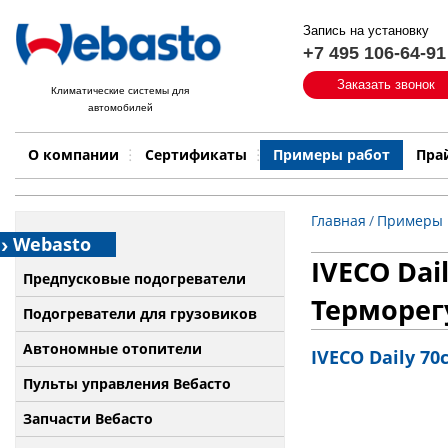
Запись на установку
+7 495 106-64-91
Быстрый поиск:
Заказать звонок
Климатические системы для
автомобилей
Примеры работ
Бренд
О компании
Сертификаты
Примеры работ
Пра
Главная
/
Примеры 
Webasto
IVECO Dai
Предпусковые подогреватели
Терморег
Подогреватели для грузовиков
Автономные отопители
IVECO Daily 70
Пульты управления Вебасто
Запчасти Вебасто