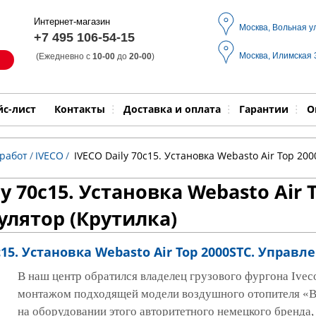
Интернет-магазин
Москва, Вольная у
+7 495 106-54-15
Москва, Илимская
(Ежедневно с
10-00
до
20-00
)
Модель
Выпол
йс-лист
Контакты
Доставка и оплата
Гарантии
О
работ
/
IVECO
/
IVECO Daily 70с15. Установка Webasto Air Top 20
ly 70с15. Установка Webasto Air
улятор (Крутилка)
с15. Установка Webasto Air Top 2000STC. Управ
В наш центр обратился владелец грузового фургона Ivec
монтажом подходящей модели воздушного отопителя «В
на оборудовании этого авторитетного немецкого бренда