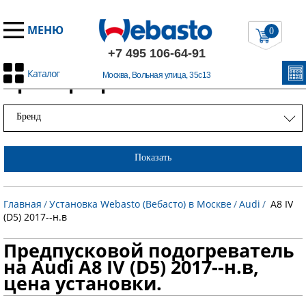
МЕНЮ
0
+7 495 106-64-91
Каталог
Примеры работ
Москва, Вольная улица, 35с13
Бренд
Показать
Главная
/
Установка Webasto (Вебасто) в Москве
/
Audi
/
A8 IV
(D5) 2017--н.в
Предпусковой подогреватель
на Audi A8 IV (D5) 2017--н.в,
цена установки.