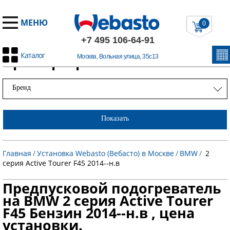
МЕНЮ
0
+7 495 106-64-91
Каталог
Примеры работ
Москва, Вольная улица, 35с13
Бренд
Показать
Главная
/
Установка Webasto (Вебасто) в Москве
/
BMW
/
2
серия Active Tourer F45 2014--н.в
Предпусковой подогреватель
на BMW 2 серия Active Tourer
F45 Бензин 2014--н.в , цена
установки.