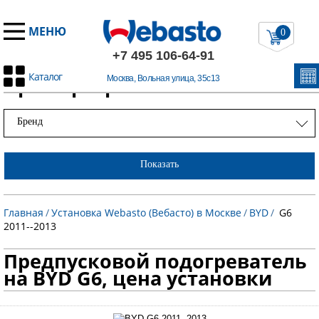
МЕНЮ
0
+7 495 106-64-91
Каталог
Примеры работ
Москва, Вольная улица, 35с13
Бренд
Показать
Главная
/
Установка Webasto (Вебасто) в Москве
/
BYD
/
G6
2011--2013
Предпусковой подогреватель
на BYD G6, цена установки