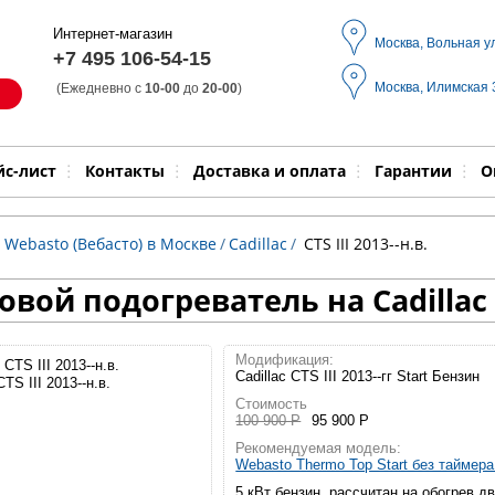
Интернет-магазин
Москва, Вольная у
+7 495 106-54-15
Москва, Илимская
(Ежедневно с
10-00
до
20-00
)
Модель
Выпол
йс-лист
Контакты
Доставка и оплата
Гарантии
О
 Webasto (Вебасто) в Москве
/
Cadillac
/
CTS III 2013--н.в.
вой подогреватель на Cadillac C
Модификация:
Cadillac CTS III 2013--гг Start Бензин
CTS III 2013--н.в.
Стоимость
100 900 Р
95 900 Р
Рекомендуемая модель:
Webasto Thermo Top Start без таймер
5 кВт бензин, рассчитан на обогрев д