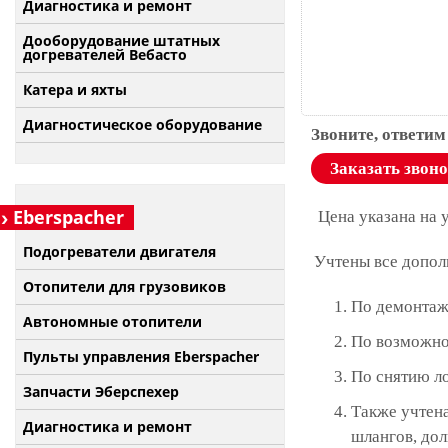
Диагностика и ремонт
Дооборудование штатных
догревателей Вебасто
Катера и яхты
Диагностическое оборудование
Звоните, ответим
Заказать звон
Eberspacher
Цена указана на 
Подогреватели двигателя
Учтены все допол
Отопители для грузовиков
По демонтаж
Автономные отопители
По возможно
Пульты управления Eberspacher
По снятию л
Запчасти Эберспехер
Также учтена
Диагностика и ремонт
шлангов, дол