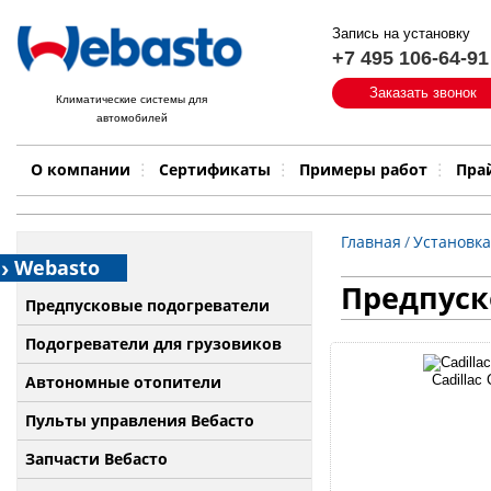
Запись на установку
+7 495 106-64-91
Быстрый поиск:
Заказать звонок
Климатические системы для
автомобилей
Примеры работ
Бренд
О компании
Сертификаты
Примеры работ
Пра
Главная
/
Установка
Webasto
Предпуско
Предпусковые подогреватели
Подогреватели для грузовиков
Автономные отопители
Cadillac 
Пульты управления Вебасто
Запчасти Вебасто