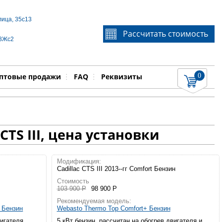
лица, 35с13
Если Вы не знаете идентификационный номер
Рассчитать стоимость
запчасти, звоните по телефону
+7 495 106-64-91
, мы
 3Жс2
поможем Вам
0
няемые работы
Показать
птовые продажи
FAQ
Реквизиты
TS III, цена установки
Модификация:
Cadillac CTS III 2013--гг Comfort Бензин
Стоимость
103 900 Р
98 900 Р
Рекомендуемая модель:
а Бензин
Webasto Thermo Top Comfort+ Бензин
вигателя
5 кВт бензин, рассчитан на обогрев двигателя и