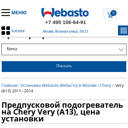
МЕНЮ
0
+7 495 106-64-91
Каталог
Примеры работ
Москва, Вольная улица, 35с13
Бренд
Показать
Главная
/
Установка Webasto (Вебасто) в Москве
/
Chery
/
Very
(A13) 2011--2014
Предпусковой подогреватель
на Chery Very (A13), цена
установки