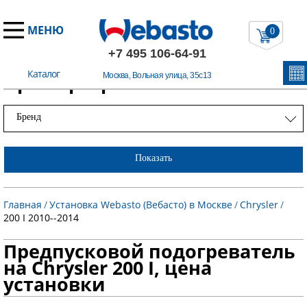
МЕНЮ
0
+7 495 106-64-91
Каталог
Примеры работ
Москва, Вольная улица, 35с13
Бренд
Показать
Главная
/
Установка Webasto (Вебасто) в Москве
/
Chrysler
/
200 I 2010--2014
Предпусковой подогреватель
на Chrysler 200 I, цена
установки