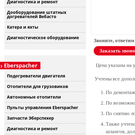
Диагностика и ремонт
Дооборудование штатных
догревателей Вебасто
Катера и яхты
Диагностическое оборудование
Звоните, ответим
Заказать звон
Eberspacher
Цена указана на 
Подогреватели двигателя
Учтены все допол
Отопители для грузовиков
По демонтаж
Автономные отопители
По возможно
Пульты управления Eberspacher
По снятию л
Запчасти Эберспехер
Также учтена
Диагностика и ремонт
шлангов, дол