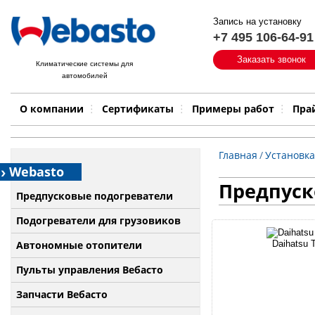
Запись на установку
+7 495 106-64-91
Быстрый поиск:
Заказать звонок
Климатические системы для
автомобилей
Примеры работ
Бренд
О компании
Сертификаты
Примеры работ
Пра
Главная
/
Установка
Webasto
Предпуско
Предпусковые подогреватели
Подогреватели для грузовиков
Автономные отопители
Daihatsu T
Пульты управления Вебасто
Запчасти Вебасто