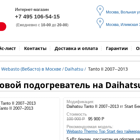
Интернет-магазин
Москва, Вольная у
+7 495 106-54-15
Москва, Илимская
(Ежедневно с
10-00
до
20-00
)
Модель
Выпол
йс-лист
Контакты
Доставка и оплата
Гарантии
О
 Webasto (Вебасто) в Москве
/
Daihatsu
/
Tanto II 2007--2013
вой подогреватель на Daihatsu 
Модификация:
Daihatsu Tanto II 2007--2013 гг Start Б
anto II 2007--2013
Стоимость
100 900 Р
95 900 Р
Рекомендуемая модель:
Webasto Thermo Top Start без таймер
5 кВт бензин, рассчитан на обогрев д