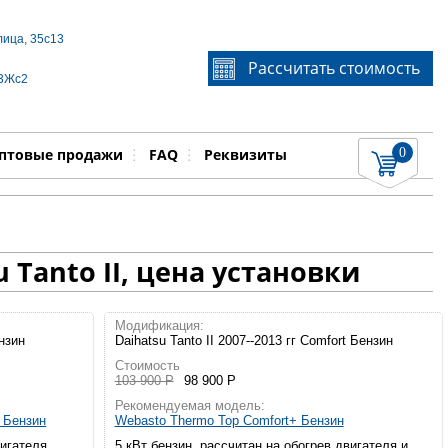
лица, 35с13
Если Вы не знаете идентификационный номер
Рассчитать стоимость
запчасти, звоните по телефону
+7 495 106-64-91
, мы
 3Жс2
поможем Вам
0
няемые работы
Показать
птовые продажи
FAQ
Реквизиты
Tanto II, цена установки
Модификация:
ензин
Daihatsu Tanto II 2007--2013 гг Comfort Бензин
Стоимость
103 900 Р
98 900 Р
Рекомендуемая модель:
а Бензин
Webasto Thermo Top Comfort+ Бензин
вигателя
5 кВт бензин, рассчитан на обогрев двигателя и