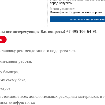
перед запуском
Место установки:
Возле фары. Водительская сторона.
записаться на установку
+7 495 106-64-91
 на все интересующие Вас вопросы!
ок
установку рекомендованного подогревателя.
нительные работы:
у бампера,
му съему бака,
океров.
 стоимость всех дополнительных расходных материалов, в 
ивка антифриза и т.д