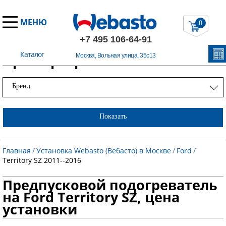
МЕНЮ
0
+7 495 106-64-91
Каталог
Примеры работ
Москва, Вольная улица, 35с13
Бренд
Показать
Главная
/
Установка Webasto (Вебасто) в Москве
/
Ford
/
Territory SZ 2011--2016
Предпусковой подогреватель
на Ford Territory SZ, цена
установки