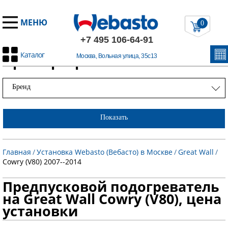
МЕНЮ
0
+7 495 106-64-91
Каталог
Примеры работ
Москва, Вольная улица, 35с13
Бренд
Показать
Главная
/
Установка Webasto (Вебасто) в Москве
/
Great Wall
/
Cowry (V80) 2007--2014
Предпусковой подогреватель
на Great Wall Cowry (V80), цена
установки