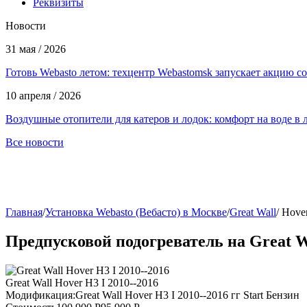
Реквизиты
Новости
31 мая / 2026
Готовь Webasto летом: техцентр Webastomsk запускает акцию с
10 апреля / 2026
Воздушные отопители для катеров и лодок: комфорт на воде в 
Все новости
Главная
/
Установка Webasto (Вебасто) в Москве
/
Great Wall
/
Hover
Предпусковой подогреватель на Great W
Great Wall Hover H3 I 2010--2016
Модификация:
Great Wall Hover H3 I 2010--2016 гг Start Бензин