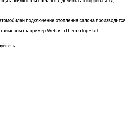
ащита жидкостных шлангов, доливка антифриза и т.д
 автомобилей подключение отопления салона производится
 таймером (например WebastoThermoTopStart
зуйтесь