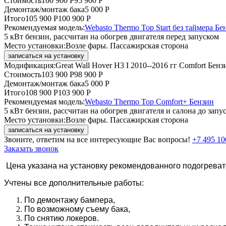
Стоимость
100 900 Р
95 900 Р
Демонтаж/монтаж бака
5 000 Р
Итого
105 900 Р
100 900 Р
Рекомендуемая модель:
Webasto Thermo Top Start без таймера Бе
5 кВт бензин, рассчитан на обогрев двигателя перед запуском
Место установки:
Возле фары. Пассажирская сторона
записаться на установку
Модификация:
Great Wall Hover H3 I 2010--2016 гг Comfort Бенз
Стоимость
103 900 Р
98 900 Р
Демонтаж/монтаж бака
5 000 Р
Итого
108 900 Р
103 900 Р
Рекомендуемая модель:
Webasto Thermo Top Comfort+ Бензин
5 кВт бензин, рассчитан на обогрев двигателя и салона до запу
Место установки:
Возле фары. Пассажирская сторона
записаться на установку
Звоните, ответим на все интересующие Вас вопросы!
+7 495 10
Заказать звонок
Цена указана на установку рекомендованного подогреват
Учтены все дополнительные работы:
По демонтажу бампера,
По возможному съему бака,
По снятию локеров.