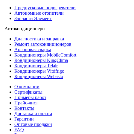
Предпусковые подогреватели
Автономные отопители
Запчасти Элемент
Автокондиционеры
Диагностика и заправка
Ремонт автокондиционеров
Аргоновая сварка
Кондиционеры MobileComfort
Кондиционеры KingClima
Кондиционеры Telair
Кондиционеры Vitrifrigo
Кондиционеры Webasto
О компании
Сертификаты
Примеры работ
Прайс-лист
Контакты
Доставка и оплата
Гарантии
Оптовые продажи
FAQ