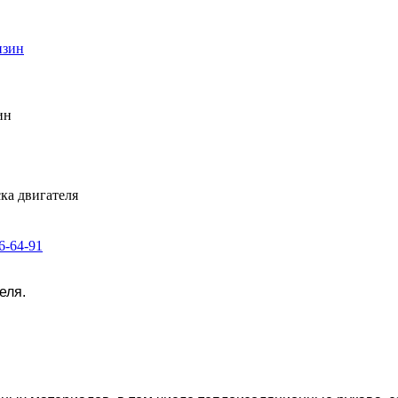
нзин
ин
ска двигателя
6-64-91
еля.