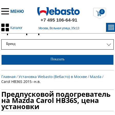
МЕНЮ
0
+7 495 106-64-91
Каталог
Примеры работ
Москва, Вольная улица, 35с13
Бренд
Показать
Главная
/
Установка Webasto (Вебасто) в Москве
/
Mazda
/
Carol HB36S 2015--н.в.
Предпусковой подогреватель
на Mazda Carol HB36S, цена
установки