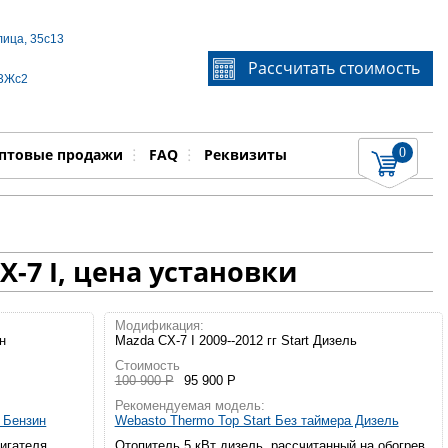
лица, 35с13
Если Вы не знаете идентификационный номер
Рассчитать стоимость
запчасти, звоните по телефону
+7 495 106-64-91
, мы
 3Жс2
поможем Вам
0
няемые работы
Показать
птовые продажи
FAQ
Реквизиты
-7 I, цена установки
Модификация:
ин
Mazda CX-7 I 2009--2012 гг Start Дизель
Стоимость
100 900 Р
95 900 Р
Рекомендуемая модель:
а Бензин
Webasto Thermo Top Start Без таймера Дизель
вигателя
Отопитель 5 кВт дизель, рассчитанный на обогрев