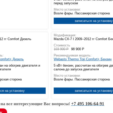
перед запуском
Место установки:
Возле фары. Пассажирская сторона
записаться на установку
Модификация:
12 гг Comfort Дизель
Mazda CX-7 I 2009--2012 гг Comfort Бе
Стоимость
103 900 Р
98 900 Р
ь:
Рекомендуемая модель:
omfort+ Дизель
Webasto Thermo Top Comfort+ Бензин
ан на обогрев двигателя и
5 кВт бензин, рассчитан на обогрев д
игателя
салона до запуска двигателя
Место установки:
рская сторона
Возле фары. Пассажирская сторона
ся на установку
записаться на установку
+7 495 106-64-91
 на все интересующие Вас вопросы!
ок