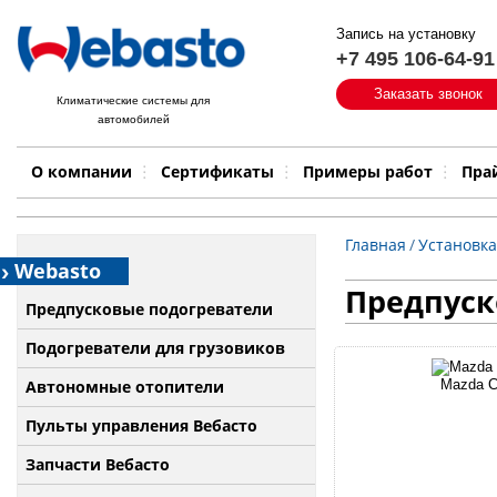
Запись на установку
+7 495 106-64-91
Быстрый поиск:
Заказать звонок
Климатические системы для
автомобилей
Примеры работ
Бренд
О компании
Сертификаты
Примеры работ
Пра
Главная
/
Установка
Webasto
Предпуско
Предпусковые подогреватели
Подогреватели для грузовиков
Автономные отопители
Mazda C
Пульты управления Вебасто
Запчасти Вебасто