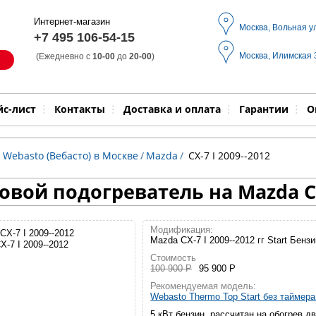
Интернет-магазин
Москва, Вольная у
+7 495 106-54-15
Москва, Илимская
(Ежедневно с
10-00
до
20-00
)
Модель
Выпол
йс-лист
Контакты
Доставка и оплата
Гарантии
О
 Webasto (Вебасто) в Москве
/
Mazda
/
CX-7 I 2009--2012
вой подогреватель на Mazda CX
Модификация:
Mazda CX-7 I 2009--2012 гг Start Бенз
X-7 I 2009--2012
Стоимость
100 900 Р
95 900 Р
Рекомендуемая модель:
Webasto Thermo Top Start без таймер
5 кВт бензин, рассчитан на обогрев д