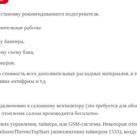
установку рекомендованного подогревателя.
нительные работы:
у бампера,
му съему бака,
океров.
 стоимость всех дополнительных расходных материалов, в 
ивка антифриза и т.д
дключению к салонному вентилятору (это требуется для обо
отопления салона производится бесплатно.
ульта управления, таймера, или GSM-системы. Некоторые о
ebastoThermoTopStart укомплектован таймером 1533), возд