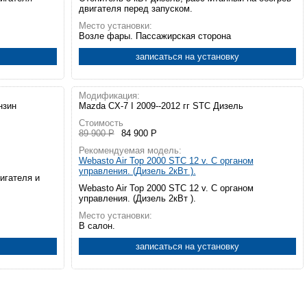
двигателя перед запуском.
Место установки:
Возле фары. Пассажирская сторона
записаться на установку
Модификация:
нзин
Mazda CX-7 I 2009--2012 гг STC Дизель
Стоимость
89 900 Р
84 900 Р
Рекомендуемая модель:
Webasto Air Top 2000 STC 12 v. С органом
управления. (Дизель 2кВт ).
вигателя и
Webasto Air Top 2000 STC 12 v. С органом
управления. (Дизель 2кВт ).
Место установки:
В салон.
записаться на установку