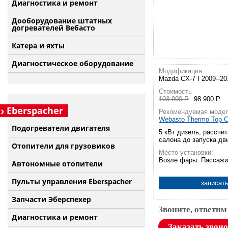
Диагностика и ремонт
Дооборудование штатных
догревателей Вебасто
Катера и яхты
Диагностическое оборудование
Модификация:
Mazda CX-7 I 2009--20
Стоимость
103 900 Р
98 900 Р
Eberspacher
Рекомендуемая модел
Webasto Thermo Top C
Подогреватели двигателя
5 кВт дизель, рассчит
салона до запуска дв
Отопители для грузовиков
Место установки:
Возле фары. Пассажи
Автономные отопители
Пульты управления Eberspacher
записать
Запчасти Эберспехер
Звоните, ответим
Диагностика и ремонт
Заказать звон