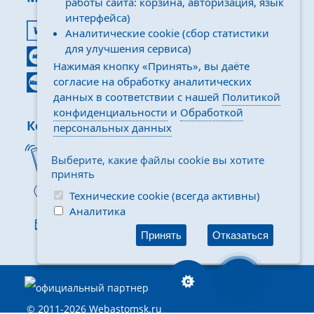
работы сайта: корзина, авторизация, язык
интерфейса)
VISA
Аналитические cookie (сбор статистики
для улучшения сервиса)
Maestro
Нажимая кнопку «Принять», вы даёте
согласие на обработку аналитических
MasterCard
данных в соответствии с нашей
Политикой
конфиденциальности
и
Обработкой
Контакты
персональных данных
+7 495 106-64-91
Выберите, какие файлы cookie вы хотите
(Ежедневно с
10-00
до
20-00
)
принять
г. Москва, Илимская
Технические cookie (всегда активны)
3Жс2
Аналитика
info@webastomsk.ru
Принять
Отказаться
© 2011-2026 Webastomsk.ru